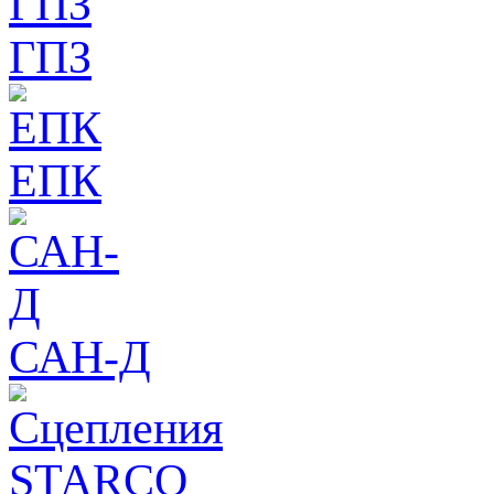
ГПЗ
ЕПК
САН-Д