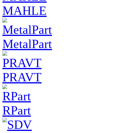
MAHLE
MetalPart
PRAVT
RPart