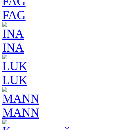
FAG
INA
LUK
MANN