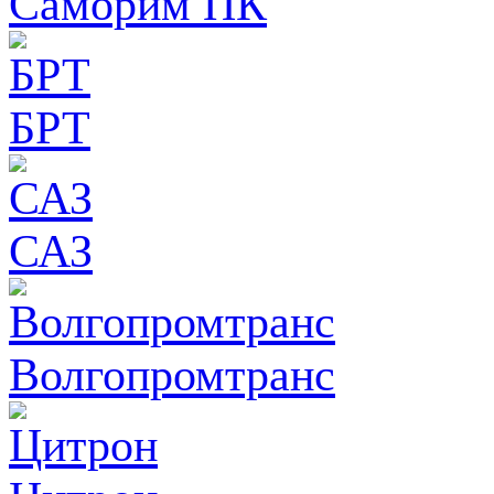
Саморим ПК
БРТ
САЗ
Волгопромтранс