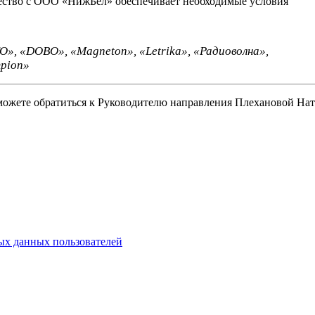
чество с ООО «НижБел» обеспечивает необходимые условия
О», «DOBO», «Magneton»,
«Letrika», «Радиоволна»,
pion»
можете обратиться к Руководителю направления Плехановой На
х данных пользователей