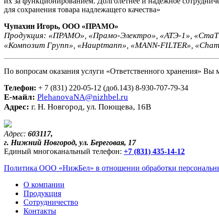
их за функционированием. Долголетнее и надежное сотрудни
для сохранения товара надлежащего качества»
Чупахин Игорь, ООО «ПРАМО»
Продукция: «ПРАМО», «Прамо-Электро», «АТЭ-1», «СтаТ
«Композит Групп», «Hauptmann», «MANN-FILTER», «Cham
По вопросам оказания услуги «Ответственного хранения» Вы 
Телефон:
+ 7 (831) 220-05-12 (доб.143) 8-930-707-79-34
Е-майл:
PlehanovaNA@nizhbel.ru
Адрес:
г. Н. Новгород, ул. Поющева, 16В
Адрес:
603117,
г. Нижний Новгород, ул. Береговая, 17
Единый многоканальный телефон:
+7 (831) 435-14-12
Политика ООО «НижБел» в отношении обработки персональны
О компании
Продукция
Сотрудничество
Контакты