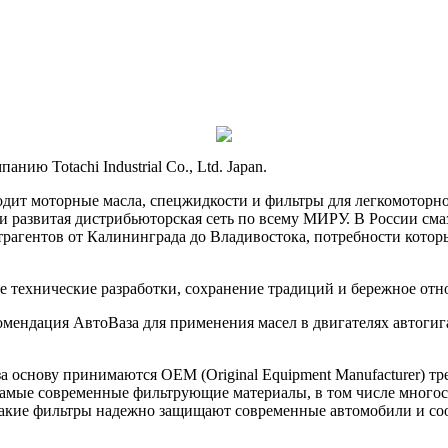
ию Totachi Industrial Co., Ltd. Japan.
оизводит моторные масла, спецжидкости и фильтры для легкомотор
и развитая дистрибьюторская сеть по всему МИРУ. В России см
агентов от Калининграда до Владивостока, потребности котор
нные технические разработки, сохранение традиций и бережное о
омендация АвтоВаза для применения масел в двигателях автоги
основу принимаются OEM (Original Equipment Manufacturer) тр
самые современные фильтрующие материалы, в том числе много
Такие фильтры надежно защищают современные автомобили и соо