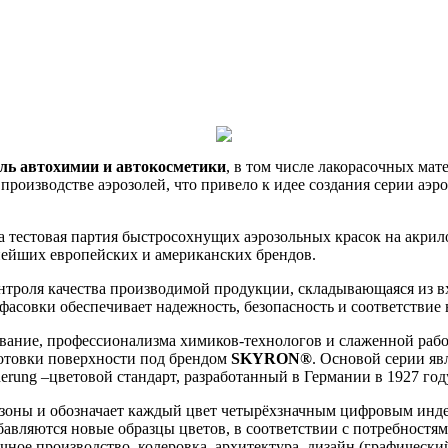
ль автохимии и автокосметики
, в том числе лакорасочных мат
производстве аэрозолей, что привело к идее создания серии аэр
 тестовая партия быстросохнущих аэрозольных красок на акрил
нейших европейских и американских брендов.
нтроля качества производимой продукции, складывающаяся из в
а фасовки обеспечивает надежность, безопасность и соответств
ание, профессионализма химиков-технологов и слаженной рабо
дготовки поверхности под брендом
SKYRON®
. Основой серии яв
cherung –цветовой стандарт, разработанный в Германии в 1927 г
пазоны и обозначает каждый цвет четырёхзначным цифровым инде
авляются новые образцы цветов, в соответствии с потребностя
чное производство, колеровка, архитектура, дизайн (графичес