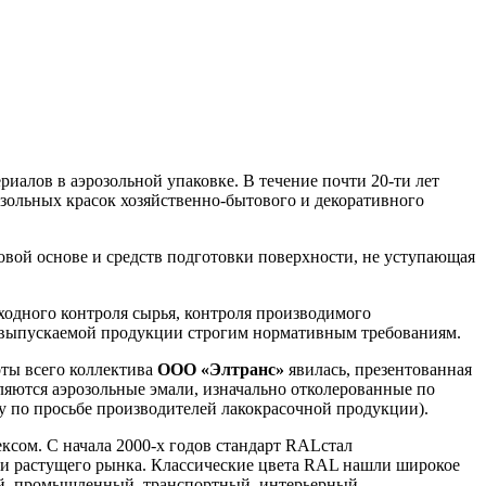
ериалов в аэрозольной упаковке. В течение почти 20-ти лет
озольных красок хозяйственно-бытового и декоративного
овой основе и средств подготовки поверхности, не уступающая
ходного контроля сырья, контроля производимого
ие выпускаемой продукции строгим нормативным требованиям.
ты всего коллектива
ООО «Элтранс»
явилась, презентованная
ляются аэрозольные эмали, изначально отколерованные по
оду по просьбе производителей лакокрасочной продукции).
ксом. С начала 2000-х годов стандарт RALстал
ми растущего рынка. Классические цвета RAL нашли широкое
кий, промышленный, транспортный, интерьерный,