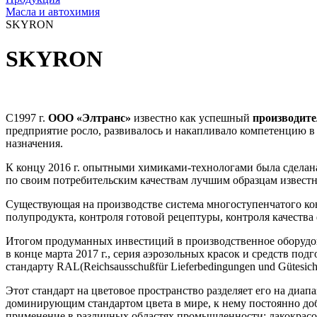
Масла и автохимия
SKYRON
SKYRON
C1997 г.
ООО «Элтранс»
известно как успешный
производите
предприятие росло, развивалось и накапливало компетенцию в 
назначения.
К концу 2016 г. опытными химиками-технологами была сделана
по своим потребительским качествам лучшим образцам извест
Существующая на производстве система многоступенчатого ко
полупродукта, контроля готовой рецептуры, контроля качеств
Итогом продуманных инвестиций в производственное оборудов
в конце марта 2017 г., серия аэрозольных красок и средств по
стандарту RAL(Reichsausschußfür Lieferbedingungen und Gütesi
Этот стандарт на цветовое пространство разделяет его на диа
доминирующим стандартом цвета в мире, к нему постоянно доб
применение в различных областях промышленности: лакокрасо