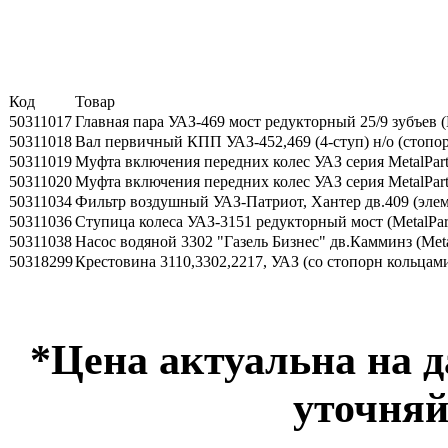
Код
Товар
50311017
Главная пара УАЗ-469 мост редукторный 25/9 зубъев (M
50311018
Вал первичный КПП УАЗ-452,469 (4-ступ) н/о (стопор)
50311019
Муфта включения передних колес УАЗ серия MetalPart
50311020
Муфта включения передних колес УАЗ серия MetalPar
50311034
Фильтр воздушный УАЗ-Патриот, Хантер дв.409 (элеме
50311036
Ступица колеса УАЗ-3151 редукторный мост (MetalPar
50311038
Насос водяной 3302 "Газель Бизнес" дв.Камминз (Meta
50318299
Крестовина 3110,3302,2217, УАЗ (со стопорн кольцами,
*Цена актуальна на 
уточняй