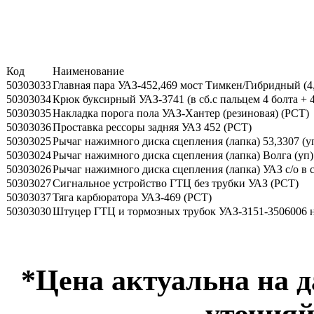
Код
Наименование
50303033
Главная пара УАЗ-452,469 мост Тимкен/Гибридный (4,
50303034
Крюк буксирный УАЗ-3741 (в сб.с пальцем 4 болта + 4
50303035
Накладка порога пола УАЗ-Хантер (резиновая) (РСТ)
50303036
Проставка рессоры задняя УАЗ 452 (РСТ)
50303025
Рычаг нажимного диска сцепления (лапка) 53,3307 (у
50303024
Рычаг нажимного диска сцепления (лапка) Волга (уп)
50303026
Рычаг нажимного диска сцепления (лапка) УАЗ с/о в с
50303027
Сигнальное устройство ГТЦ без трубки УАЗ (РСТ)
50303037
Тяга карбюратора УАЗ-469 (РСТ)
50303030
Штуцер ГТЦ и тормозных трубок УАЗ-3151-3506006 н
*Цена актуальна на 
уточняй