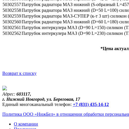
50302557
Патрубок радиатора МАЗ нижний (S-образный L=45
50302558
Патрубок радиатора МАЗ нижний (D=50 L=100) сил
50302559
Патрубок радиатора МАЗ-СУПЕР (к-т 3 шт) силикон
50302560
Патрубок радиатора МАЗ нижний (D=60 L=180) сил
50302561
Патрубок интеркулера МАЗ (D=90 L=150) силикон 
50302562
Патрубок интеркулера МАЗ (D=90 L=230) силикон 
*Цена актуал
Возврат к списку
Адрес:
603117,
г. Нижний Новгород, ул. Береговая, 17
Единый многоканальный телефон:
+7 (831) 435-14-12
Политика ООО «НижБел» в отношении обработки персональны
О компании