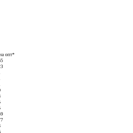
на опт*
65
23
1
1
1
0
3
5
5
59
77
3
6