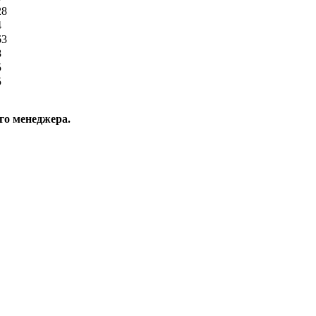
28
4
63
8
5
5
го менеджера.