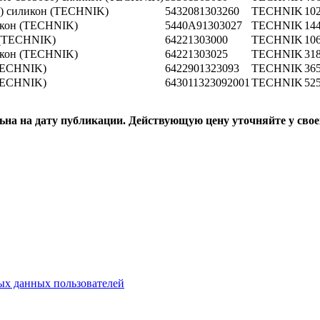
7) силикон (TECHNIK)
5432081303260
TECHNIK
10
икон (TECHNIK)
5440A91303027
TECHNIK
14
 (TECHNIK)
64221303000
TECHNIK
10
икон (TECHNIK)
64221303025
TECHNIK
31
(TECHNIK)
6422901323093
TECHNIK
36
(TECHNIK)
643011323092001
TECHNIK
52
ьна на дату публикации. Действующую цену уточняйте у свое
х данных пользователей