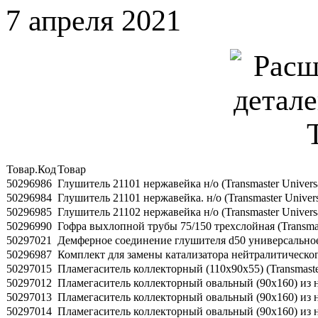
7 апреля 2021
Товар.Код
Товар
50296986
Глушитель 21101 нержавейка н/о (Transmaster Univers
50296984
Глушитель 21101 нержавейка. н/о (Transmaster Univers
50296985
Глушитель 21102 нержавейка н/о (Transmaster Univers
50296990
Гофра выхлопной трубы 75/150 трехслойная (Transmas
50297021
Демферное соединение глушителя d50 универсальное в
50296987
Комплект для замены катализатора нейтралитического 
50297015
Пламегаситель коллекторный (110х90х55) (Transmaster
50297012
Пламегаситель коллекторный овальный (90х160) из нер
50297013
Пламегаситель коллекторный овальный (90х160) из нер
50297014
Пламегаситель коллекторный овальный (90х160) из нер