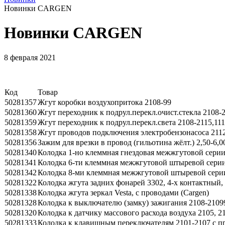
Новинки CARGEN
Новинки CARGEN
8 февраля 2021
Код
Товар
50281357
Жгут коробки воздухопритока 2108-99
50281360
Жгут переходник к подрул.перекл.очист.стекла 2108-21
50281359
Жгут переходник к подрул.перекл.света 2108-2115,1117
50281358
Жгут проводов подключения электробензонасоса 211
50281356
Зажим для врезки в провод (гильотина жёлт.) 2,50-6,
50281340
Колодка 1-но клеммная гнездовая межжгутовой серии 2
50281341
Колодка 6-ти клеммная межжгутовой штыревой серии 6
50281342
Колодка 8-ми клеммная межжгутовой штыревой серии 
50281322
Колодка жгута задних фонарей 3302, 4-х контактный, 
50281338
Колодка жгута зеркал Vesta, с проводами (Cargen)
50281328
Колодка к выключателю (замку) зажигания 2108-21099
50281320
Колодка к датчику массового расхода воздуха 2105, 21
50281333
Колодка к клавишным переключателям 2101-2107 с пр