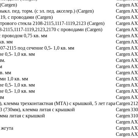
(Cargen)
Cargen
AX
кл. пед. торм. (с эл. пед. акселер.) (Cargen)
Cargen
AX
19, с проводами (Cargen)
Cargen
AX
рового стекла 2108-2115,1117-1119,2123 (Cargen)
Cargen
AX
-2115,1117-1119,2123,2170 с проводами (Cargen)
Cargen
AX
 проводом 0,75 кв. мм
Cargen
AX
кв. мм
Cargen
AX
-2115 под сечение 0,5- 1,0 кв. мм
Cargen
AX
е 0,5- 1,0 кв. мм
Cargen
AX
мм.
Cargen
AX
м
Cargen
AX
кв. мм
Cargen
AX
ми 1,0 кв. мм
Cargen
AX
 0,5- 1,0 кв. мм
Cargen
AX
 0,5- 1,0 кв. мм
Cargen
AX
мм
Cargen
AX
, клемма трехконтактная (МТА) с крышкой, 5 лет гара
Cargen
212
3 (730мм), клемма литая с крышкой
Cargen
330
емма литая с крышкой
Cargen
310
Cargen
AX
 жгута
Cargen
AX
Cargen
AX