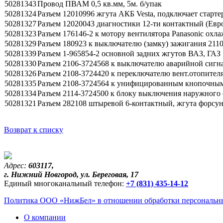
50281343
Провод ПВАМ 0,5 кв.мм, 5м. б/упак
50281324
Разъем 12010996 жгута АКБ Vesta, подключает старте
50281327
Разъем 12020043 диагностики 12-ти контактный (Евро
50281323
Разъем 176146-2 к мотору вентилятора Panasonic охла
50281329
Разъем 180923 к выключателю (замку) зажигания 2110
50281339
Разъем 1-965854-2 основной задних жгутов ВАЗ, ГАЗ
50281330
Разъем 2106-3724568 к выключателю аварийной сигна
50281326
Разъем 2108-3724420 к переключателю вент.отопителя
50281335
Разъем 2108-3724564 к унифицированным кнопочным
50281334
Разъем 2114-3724500 к блоку выключения наружного 
50281321
Разъем 282108 штыревой 6-контактный, жгута форсу
Возврат к списку
Адрес:
603117,
г. Нижний Новгород, ул. Береговая, 17
Единый многоканальный телефон:
+7 (831) 435-14-12
Политика ООО «НижБел» в отношении обработки персональны
О компании