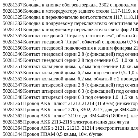
50281337
Колодка к кнопке обогрева зеркала 3302 с проводами 
50281336
Колодка к моторедуктору заднего стекла 1117-1119, к вы
50281325
Колодка к переключателю вент.отопителя 1117,1118,11
50281332
Колодка к подрулевому переключателю очистителя вет
50281331
Колодка к подрулевому переключателю света фар 2108
50281355
Контакт гнездовой "Лира с уплотнителем", обжатый с
50281354
Контакт гнездовой "Лира", обжатый с проводом 0,75 
50281350
Контакт гнездовой подключения к задним фонарям 2107
50281346
Контакт гнездовой серии 2.8 (с фиксацией) под сечени
50281345
Контакт гнездовой серии 2.8 под сечение 0,5- 1,0 кв. 
50281351
Контакт кольцевой диам. 5,2 мм под сечение 1,0 кв. м
50281353
Контакт кольцевой диам. 6,2 мм под сечение 0,5- 1,0 
50281352
Контакт кольцевой диам. 6,2 мм, обжатый с 2 провода
50281347
Контакт штыревой серии 2.8 (с фиксацией) под сечение
50281349
Контакт штыревой серии 6.3 (с фиксацией) под сечение
50281348
Контакт штыревой серии 6.3 под сечение 1,0- 1,5 кв. 
50281361
Провод АКБ "плюс" 21213-21214 (1150мм) (инжектор)
50281363
Провод АКБ "плюс" 2705, 3302, 2217, для дв.ЗМЗ-406
50281362
Провод АКБ "плюс" 3110 с дв. ЗМЗ-406 (1890мм), кл
50281365
Провод АКБ 2113-2115 электропитания для жгута
50281364
Провод АКБ э 2121, 21213, 21214 электропитания для
50281344
Провод ПВАМ 0,5 кв.мм, 10м. б/упак