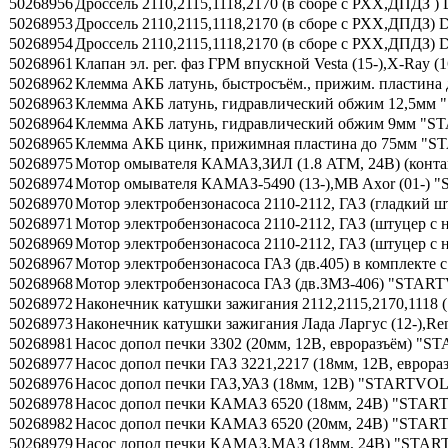
50268956
Дроссель 2110,2115,1118,2170 (в сборе c РХХ,ДПД
50268953
Дроссель 2110,2115,1118,2170 (в сборе c РХХ,ДПДЗ)
50268954
Дроссель 2110,2115,1118,2170 (в сборе c РХХ,ДПД
50268961
Клапан эл. рег. фаз ГРМ впускной Vesta (15-),X-Ray (1
50268962
Клемма АКБ латунь, быстросъём., прижим. пластин
50268963
Клемма АКБ латунь, гидравлический обжим 12,5мм
50268964
Клемма АКБ латунь, гидравлический обжим 9мм "S
50268965
Клемма АКБ цинк, прижимная пластина до 75мм "S
50268975
Мотор омывателя КАМАЗ,ЗИЛ (1.8 ATM, 24В) (конта
50268974
Мотор омывателя КАМАЗ-5490 (13-),MB Axor (01-)
50268970
Мотор электробензонасоса 2110-2112, ГАЗ (гладкий 
50268971
Мотор электробензонасоса 2110-2112, ГАЗ (штуцер с
50268969
Мотор электробензонасоса 2110-2112, ГАЗ (штуцер 
50268967
Мотор электробензонасоса ГАЗ (дв.405) в комплекте
50268968
Мотор электробензонасоса ГАЗ (дв.ЗМЗ-406) "START
50268972
Наконечник катушки зажигания 2112,2115,2170,1118
50268973
Наконечник катушки зажигания Лада Ларгус (12-),Ren
50268981
Насос допол печки 3302 (20мм, 12В, евроразъём) "
50268977
Насос допол печки ГАЗ 3221,2217 (18мм, 12В, евро
50268976
Насос допол печки ГАЗ,УАЗ (18мм, 12В) "STARTVOL
50268978
Насос допол печки КАМАЗ 6520 (18мм, 24В) "STAR
50268982
Насос допол печки КАМАЗ 6520 (20мм, 24В) "STAR
50268979
Насос допол печки КАМАЗ,МАЗ (18мм, 24В) "STAR