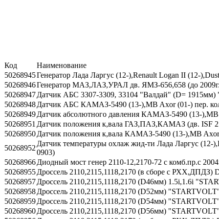
Код
Наименование
50268945
Генератор Лада Ларгус (12-),Renault Logan II (12-),Dust
50268946
Генератор МАЗ,ЛАЗ,УРАЛ дв. ЯМЗ-656,658 (до 2009г.
50268947
Датчик AБС 3307-3309, 33104 "Валдай" (D= 1915мм
50268948
Датчик AБС КАМАЗ-5490 (13-),MB Axor (01-) пер. 
50268949
Датчик абсолютного давления КАМАЗ-5490 (13-),MB
50268951
Датчик положения к,вала ГАЗ,ПАЗ,КАМАЗ (дв. ISF 2
50268950
Датчик положения к,вала КАМАЗ-5490 (13-),MB Axo
Датчик температуры охлаж жид-ти Лада Ларгус (12-),
50268952
0903)
50268966
Диодный мост генер 2110-12,2170-72 с комб.пр.с 2
50268955
Дроссель 2110,2115,1118,2170 (в сборе c РХХ,ДПД
50268957
Дроссель 2110,2115,1118,2170 (D46мм) 1.5i,1.6i "ST
50268958
Дроссель 2110,2115,1118,2170 (D52мм) "STARTVOLT"
50268959
Дроссель 2110,2115,1118,2170 (D54мм) "STARTVOLT"
50268960
Дроссель 2110,2115,1118,2170 (D56мм) "STARTVOLT"