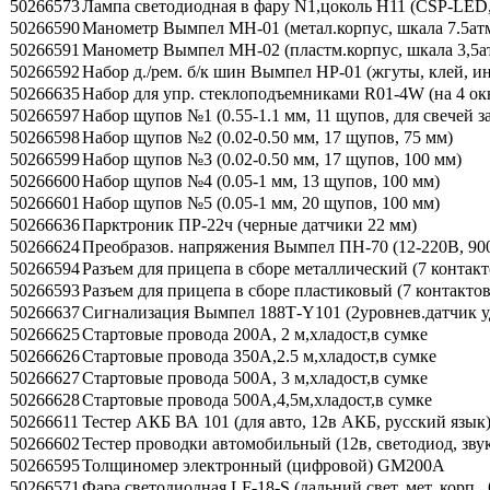
50266573
Лампа светодиодная в фару N1,цоколь H11 (СSP-LED,
50266590
Манометр Вымпел МН-01 (метал.корпус, шкала 7.5ат
50266591
Манометр Вымпел МН-02 (пластм.корпус, шкала 3,5а
50266592
Набор д./рем. б/к шин Вымпел НР-01 (жгуты, клей, и
50266635
Набор для упр. стеклоподъемниками R01-4W (на 4 ок
50266597
Набор щупов №1 (0.55-1.1 мм, 11 щупов, для свечей 
50266598
Набор щупов №2 (0.02-0.50 мм, 17 щупов, 75 мм)
50266599
Набор щупов №3 (0.02-0.50 мм, 17 щупов, 100 мм)
50266600
Набор щупов №4 (0.05-1 мм, 13 щупов, 100 мм)
50266601
Набор щупов №5 (0.05-1 мм, 20 щупов, 100 мм)
50266636
Парктроник ПР-22ч (черные датчики 22 мм)
50266624
Преобразов. напряжения Вымпел ПН-70 (12-220В, 90
50266594
Разъем для прицепа в сборе металлический (7 контакто
50266593
Разъем для прицепа в сборе пластиковый (7 контактов
50266637
Сигнализация Вымпел 188Т-Y101 (2уровнев.датчик уд
50266625
Стартовые провода 200А, 2 м,хладост,в сумке
50266626
Стартовые провода 350А,2.5 м,хладост,в сумке
50266627
Стартовые провода 500А, 3 м,хладост,в сумке
50266628
Стартовые провода 500А,4,5м,хладост,в сумке
50266611
Тестер АКБ ВА 101 (для авто, 12в АКБ, русский язык
50266602
Тестер проводки автомобильный (12в, светодиод, зву
50266595
Толщиномер электронный (цифровой) GM200A
50266571
Фара светодиодная LF-18-S (дальний свет, мет. корп.,