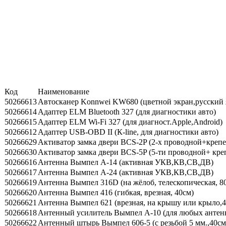
Код
Наименование
50266613
Автосканер Konnwei KW680 (цветной экран,русский 
50266614
Адаптер ELM Bluetooth 327 (для диагностики авто)
50266615
Адаптер ELM Wi-Fi 327 (для диагност.Apple,Android)
50266612
Адаптер USB-OBD II (К-line, для диагностики авто)
50266629
Активатор замка двери BCS-2P (2-х проводной+креп
50266630
Активатор замка двери BCS-5P (5-ти проводной+ кре
50266616
Антенна Вымпел А-14 (активная УКВ,КВ,СВ,ДВ)
50266617
Антенна Вымпел А-24 (активная УКВ,КВ,СВ,ДВ)
50266619
Антенна Вымпел 316D (на жёлоб, телескопическая, 8
50266620
Антенна Вымпел 416 (гибкая, врезная, 40см)
50266621
Антенна Вымпел 621 (врезная, на крышу или крыло,4
50266618
Антенный усилитель Вымпел А-10 (для любых антен
50266622
Антенный штырь Вымпел 606-5 (с резьбой 5 мм.,40см