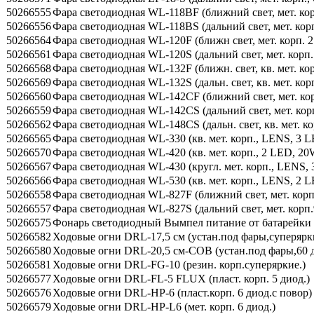
50266555
Фара светодиодная WL-118BF (ближний свет, мет. кор
50266556
Фара светодиодная WL-118BS (дальний свет, мет. корп
50266564
Фара светодиодная WL-120F (ближн свет, мет. корп. 2
50266561
Фара светодиодная WL-120S (дальний свет, мет. корп. 
50266568
Фара светодиодная WL-132F (ближн. свет, кв. мет. ко
50266569
Фара светодиодная WL-132S (дальн. свет, кв. мет. кор
50266560
Фара светодиодная WL-142CF (ближний свет, мет. кор
50266559
Фара светодиодная WL-142CS (дальний свет, мет. кор
50266562
Фара светодиодная WL-148CS (дальн. свет, кв. мет. к
50266565
Фара светодиодная WL-330 (кв. мет. корп., LENS, 3 
50266570
Фара светодиодная WL-420 (кв. мет. корп., 2 LED, 20
50266567
Фара светодиодная WL-430 (кругл. мет. корп., LENS,
50266566
Фара светодиодная WL-530 (кв. мет. корп., LENS, 2 
50266558
Фара светодиодная WL-827F (ближний свет, мет. корп
50266557
Фара светодиодная WL-827S (дальний свет, мет. корп.
50266575
Фонарь светодиодный Вымпел питание от батарейки 
50266582
Ходовые огни DRL-17,5 см (устан.под фары,суперярк
50266580
Ходовые огни DRL-20,5 см-COB (устан.под фары,60 д
50266581
Ходовые огни DRL-FG-10 (резин. корп.суперяркие.)
50266577
Ходовые огни DRL-FL-5 FLUX (пласт. корп. 5 диод.)
50266576
Ходовые огни DRL-HP-6 (пласт.корп. 6 диод.с повор)
50266579
Ходовые огни DRL-HP-L6 (мет. корп. 6 диод.)