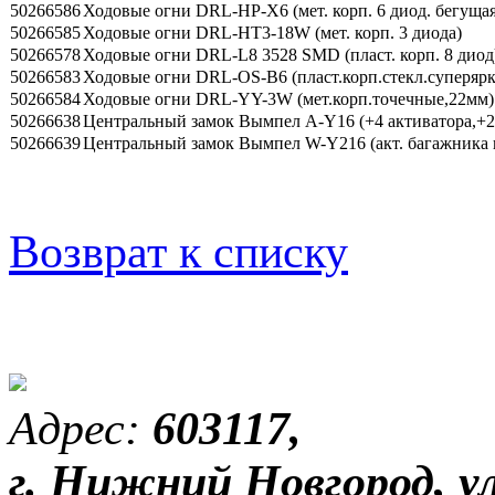
50266586
Ходовые огни DRL-HP-X6 (мет. корп. 6 диод. бегущая
50266585
Ходовые огни DRL-HT3-18W (мет. корп. 3 диода)
50266578
Ходовые огни DRL-L8 3528 SMD (пласт. корп. 8 диод
50266583
Ходовые огни DRL-OS-B6 (пласт.корп.стекл.суперярк
50266584
Ходовые огни DRL-YY-3W (мет.корп.точечные,22мм)
50266638
Центральный замок Вымпел A-Y16 (+4 активатора,+
50266639
Центральный замок Вымпел W-Y216 (акт. багажника и
Возврат к списку
Адрес:
603117,
г. Нижний Новгород, ул