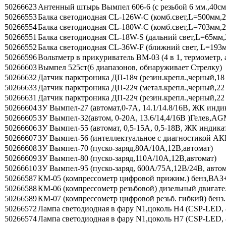
50266623
Антенный штырь Вымпел 606-6 (с резьбой 6 мм.,40см
50266553
Балка светодиодная CL-126W-C (комб.свет,L=500мм,2
50266554
Балка светодиодная CL-180W-C (комб.свет,L=703мм,2
50266551
Балка светодиодная CL-18W-S (дальний свет,L=65мм,
50266552
Балка светодиодная CL-36W-F (ближний свет, L=193м
50266596
Вольтметр в прикуриватель ВМ-03 (4 в 1, термометр, 
50266603
Вымпел 525ст(6 диапазонов, обнаруживает Стрелку)
50266632
Датчик парктроника ДП-18ч (резин.крепл.,черный,18
50266633
Датчик парктроника ДП-22ч (метал.крепл.,черный,22
50266631
Датчик парктроника ДП-22ч (резин.крепл.,черный,22
50266604
ЗУ Вымпел-27 (автомат,0-7А, 14.1/14.8/16В, ЖК инди
50266605
ЗУ Вымпел-32(автом, 0-20А, 13.6/14,4/16В )Гелев,
50266606
ЗУ Вымпел-55 (автомат, 0,5-15А, 0,5-18В, ЖК индика
50266607
ЗУ Вымпел-56 (интеллектуальное с диагностикой АКБ,
50266608
ЗУ Вымпел-70 (пуско-заряд,80А/10А,12В,автомат)
50266609
ЗУ Вымпел-80 (пуско-заряд,110А/10А,12В,автомат)
50266610
ЗУ Вымпел-95 (пуско-заряд, 600А/75А,12В/24В, автом
50266587
КМ-05 (компрессометр цифровой прижим.) бенз,ВАЗ
50266588
КМ-06 (компрессометр резьбовой) дизельный двигате
50266589
КМ-07 (компрессометр цифровой резьб. гибкий) бенз.
50266572
Лампа светодиодная в фару N1,цоколь H4 (СSP-LED,
50266574
Лампа светодиодная в фару N1,цоколь H7 (СSP-LED,