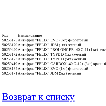
Код
Наименование
50258175
Антифриз "FELIX" EVO (5кг) фиолетовый
50258170
Антифриз "FELIX" JDM (1кг) зеленый
50259420
Антифриз "FELIX" PROLONGER -40 G-11 (1 кг) зеле
50258172
Антифриз "FELIX" TYPE D (1кг) желтый
50258173
Антифриз "FELIX" TYPE D (5кг) желтый
50259419
Антифриз "FELIX" CARBOX -40 G-12+ (3кг) красный
50258174
Антифриз "FELIX" EVO (1кг) фиолетовый
50258171
Антифриз "FELIX" JDM (5кг) зеленый
Возврат к списку