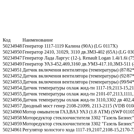
Код
Наименование
50234948
Генератор 1117-1119 Калина (90А) (LG 0117X)
50234950
Генератор 2410, 31029, 3110 дв.ЗМЗ-402 (65A) (LG 03
50234947
Генератор Лада Ларгус (12-), Renault Logan 1.4i/1.6i (
50234949
Генератор УАЗ-452,469,3160 дв.УМЗ-417.10,ЗМЗ-511 
50234951
Датчик включения вентилятора (температуры) (87/82*
50234952
Датчик включения вентилятора (температуры) (92/87*
50234953
Датчик включения вентилятора (температуры) (99/94*
50234954
Датчик температуры охлаж жид-ти 1117-19,2113-15,217
50234955
Датчик температуры охлаж жид-ти 2101-07,2113,1111,
50234956
Датчик температуры охлаж жид-ти 3110,3302 дв 402,4
50234957
Диодный мост генер 2108-21099, 2113-2115 (VDB 01
50234960
Мотор омывателя ГАЗ,ВАЗ УАЗ (1.8 АТМ) (SWP 0110
50234958
Моторедуктор стеклоочистителя 3302 "Газель Бизнес"
50234959
Моторедуктор стеклоочистителя 3302 "Газель Бизнес",
50234961
Регулятор холостого хода 1117-19,2107,2108-15,2170-