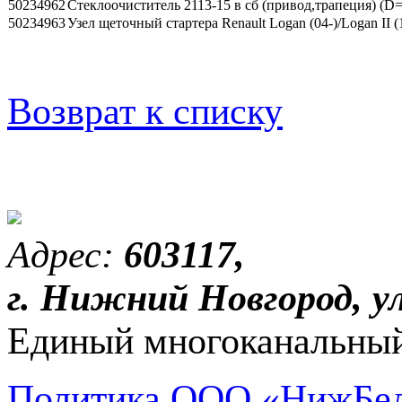
50234962
Стеклоочиститель 2113-15 в сб (привод,трапеция) (
50234963
Узел щеточный стартера Renault Logan (04-)/Logan II (
Возврат к списку
Адрес:
603117,
г. Нижний Новгород, ул
Единый многоканальный
Политика ООО «НижБел