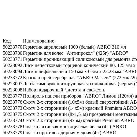
Код
Наименование
50233770
Герметик акриловый 1000 (белый) ABRO 310 мл
50233780
Герметик для колес "Антипрокол" (425г) "ABRO"
50233771
Герметик проникающий силиконовый для ремонта ст
50223092
Диск лепестковый торцевой конический 80, 125 мм 
50223094
Диск шлифовальный 150 мм х 6 мм х 22.23 мм "ABR
50233772
Краска-спрей серебряная "ABRO Masters" (272 мл/226
50223097
Лента самовулканизирующаяся силиконовая (черная
50223098
Набор подарочный Чистота и свежесть
50233777
Полироль панели приборов "ABRO" Лимон (120мл) а
50233776
Скотч 2-х сторонний (10х5м) белый сверхстойкий A
50233773
Скотч 2-х сторонний (14х5м) красный Premium ABRO
50233775
Скотч 2-х сторонний (8х1,51м) прозрачный монтаж
50233774
Скотч 2-х сторонний (9х5м) красный Premium ABRO
50233778
Смазка литиевая многоцелевая белая (4 г) ABRO
50233779
Смазка противозадирная медная (4 г) ABRO