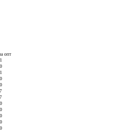
а опт
1
0
1
0
0
7
7
0
0
0
0
0