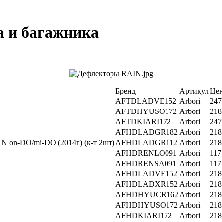
а и багажника
Бренд
Артикул
Цен
AFTDLADVE152
Arbori
247
AFTDHYUSO172
Arbori
218
AFTDKIARI172
Arbori
247
AFHDLADGR182
Arbori
218
UN on-DO/mi-DO (2014г) (к-т 2шт)
AFHDLADGR112
Arbori
218
AFHDRENLO091
Arbori
117
AFHDRENSA091
Arbori
117
AFHDLADVE152
Arbori
218
AFHDLADXR152
Arbori
218
AFHDHYUCR162
Arbori
218
AFHDHYUSO172
Arbori
218
AFHDKIARI172
Arbori
218