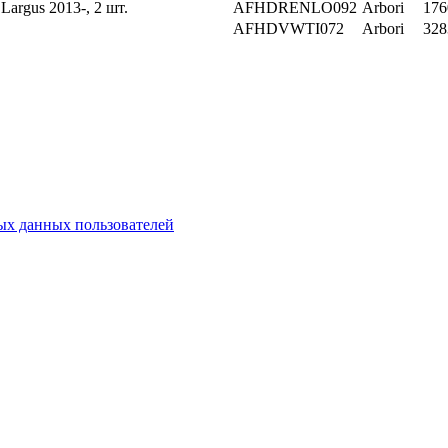
rgus 2013-, 2 шт.
AFHDRENLO092
Arbori
176
AFHDVWTI072
Arbori
328
х данных пользователей