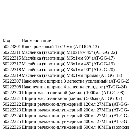
Код
Наименование
50223801
Ключ рожковый 17х19мм (AT-DOS-13)
50222311
Маслёнка (тавотница) М10х1мм 45° (AT-GG-22)
50222315
Маслёнка (тавотница) М6х1мм 90° (AT-GG-17)
50222317
Маслёнка (тавотница) М8х1мм 45° (AT-GG-19)
50222318
Маслёнка (тавотница) М8х1мм 90° (AT-GG-20)
50222319
Маслёнка (тавотница) М8х1мм прямая (AT-GG-18)
50222307
Наконечник шприца 3 лепестка усиленный (AT-GG-2
50222308
Наконечник шприца 4 лепестка стандарт (AT-GG-24)
50222320
Шприц маслозаливной (металл) 1000мл (AT-GG-08)
50222321
Шприц маслозаливной (металл) 500мл (AT-GG-07)
50222322
Шприц рычажно-плунжерный 120мл 27МПа (AT-GG-
50222323
Шприц рычажно-плунжерный 200мл 27МПа (AT-GG-
50222324
Шприц рычажно-плунжерный 300мл 27МПа (AT-GG-
50222325
Шприц рычажно-плунжерный 400мл 27МПа (AT-GG-
50222326
Шприц рычажно-плунжерный 500мл 40МПа (возможно