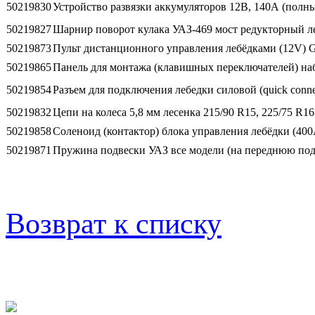
50219830
Устройство развязки аккумуляторов 12В, 140А (полн
50219827
Шарнир поворот кулака УАЗ-469 мост редукторный л
50219873
Пульт дистанционного управления лебёдками (12V)
50219865
Панель для монтажа (клавишных переключателей) на
50219854
Разъем для подключения лебедки силовой (quick conne
50219832
Цепи на колеса 5,8 мм лесенка 215/90 R15, 225/75 R16 
50219858
Соленоид (контактор) блока управления лебёдки (40
50219871
Пружина подвески УАЗ все модели (на переднюю подв
Возврат к списку