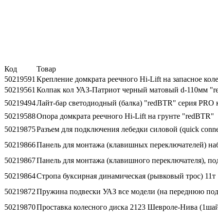
Код
Товар
50219591
Крепление домкрата реечного Hi-Lift на запасное коле
50219561
Колпак кол УАЗ-Патриот черный матовый d-110мм "
50219494
Лайт-бар светодиодный (балка) "redBTR" серия PRO 
50219588
Опора домкрата реечного Hi-Lift на грунте "redBTR"
50219875
Разъем для подключения лебедки силовой (quick conne
50219866
Панель для монтажа (клавишных переключателей) на
50219867
Панель для монтажа (клавишного переключателя), по
50219864
Стропа буксирная динамическая (рывковый трос) 11т
50219872
Пружина подвески УАЗ все модели (на переднюю подве
50219870
Проставка колесного диска 2123 Шевроле-Нива (1шайба