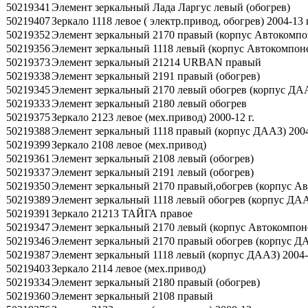
50219341
Элемент зеркальный Лада Ларгус левый (обогрев)
50219407
Зеркало 1118 левое ( электр.привод, обогрев) 2004-13 г
50219352
Элемент зеркальный 2170 правый (корпус Автокомпоне
50219356
Элемент зеркальный 1118 левый (корпус Автокомпонен
50219373
Элемент зеркальный 21214 URBAN правый
50219338
Элемент зеркальный 2191 правый (обогрев)
50219345
Элемент зеркальный 2170 левый обогрев (корпус ДААЗ
50219333
Элемент зеркальный 2180 левый обогрев
50219375
Зеркало 2123 левое (мех.привод) 2000-12 г.
50219388
Элемент зеркальный 1118 правый (корпус ДААЗ) 2004
50219399
Зеркало 2108 левое (мех.привод)
50219361
Элемент зеркальный 2108 левый (обогрев)
50219337
Элемент зеркальный 2191 левый (обогрев)
50219350
Элемент зеркальный 2170 правый,обогрев (корпус Авт
50219389
Элемент зеркальный 1118 левый обогрев (корпус ДААЗ
50219391
Зеркало 21213 ТАЙГА правое
50219347
Элемент зеркальный 2170 левый (корпус Автокомпоне
50219346
Элемент зеркальный 2170 правый обогрев (корпус ДА
50219387
Элемент зеркальный 1118 левый (корпус ДААЗ) 2004-1
50219403
Зеркало 2114 левое (мех.привод)
50219334
Элемент зеркальный 2180 правый (обогрев)
50219360
Элемент зеркальный 2108 правый