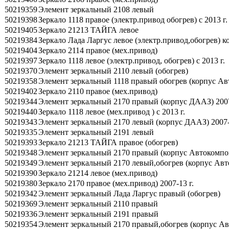
50219359
Элемент зеркальный 2108 левый
50219398
Зеркало 1118 правое (электр.привод обогрев) с 2013 г.
50219405
Зеркало 21213 ТАЙГА левое
50219384
Зеркало Лада Ларгус левое (электр.привод,обогрев) 
50219404
Зеркало 2114 правое (мех.привод)
50219397
Зеркало 1118 левое (электр.привод, обогрев) с 2013 г.
50219370
Элемент зеркальный 2110 левый (обогрев)
50219358
Элемент зеркальный 1118 правый обогрев (корпус Авт
50219402
Зеркало 2110 правое (мех.привод)
50219344
Элемент зеркальный 2170 правый (корпус ДААЗ) 2007
50219440
Зеркало 1118 левое (мех.привод ) с 2013 г.
50219343
Элемент зеркальный 2170 левый (корпус ДААЗ) 2007-
50219335
Элемент зеркальный 2191 левый
50219393
Зеркало 21213 ТАЙГА правое (обогрев)
50219348
Элемент зеркальный 2170 правый (корпус Автокомпон
50219349
Элемент зеркальный 2170 левый,обогрев (корпус Авто
50219390
Зеркало 21214 левое (мех.привод)
50219380
Зеркало 2170 правое (мех.привод) 2007-13 г.
50219342
Элемент зеркальный Лада Ларгус правый (обогрев)
50219369
Элемент зеркальный 2110 правый
50219336
Элемент зеркальный 2191 правый
50219354
Элемент зеркальный 2170 правый,обогрев (корпус Авт