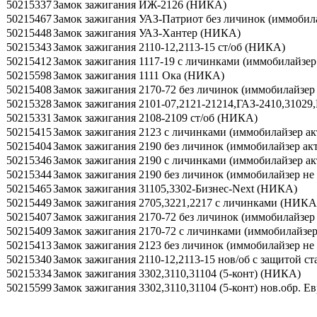
50215337
Замок зажигания ИЖ-2126 (НИКА)
50215467
Замок зажигания УАЗ-Патриот без личинок (иммобил
50215448
Замок зажигания УАЗ-Хантер (НИКА)
50215343
Замок зажигания 2110-12,2113-15 ст/об (НИКА)
50215412
Замок зажигания 1117-19 с личинками (иммобилайзер
50215598
Замок зажигания 1111 Ока (НИКА)
50215408
Замок зажигания 2170-72 без личинок (иммобилайзе
50215328
Замок зажигания 2101-07,2121-21214,ГАЗ-2410,310
50215331
Замок зажигания 2108-2109 ст/об (НИКА)
50215415
Замок зажигания 2123 с личинками (иммобилайзер ак
50215404
Замок зажигания 2190 без личинок (иммобилайзер а
50215346
Замок зажигания 2190 с личинками (иммобилайзер ак
50215344
Замок зажигания 2190 без личинок (иммобилайзер н
50215465
Замок зажигания 31105,3302-Бизнес-Next (НИКА)
50215449
Замок зажигания 2705,3221,2217 с личинками (НИКА
50215407
Замок зажигания 2170-72 без личинок (иммобилайзер
50215409
Замок зажигания 2170-72 с личинками (иммобилайзер
50215413
Замок зажигания 2123 без личинок (иммобилайзер н
50215340
Замок зажигания 2110-12,2113-15 нов/об с защитой с
50215334
Замок зажигания 3302,3110,31104 (5-конт) (НИКА)
50215599
Замок зажигания 3302,3110,31104 (5-конт) нов.обр. 