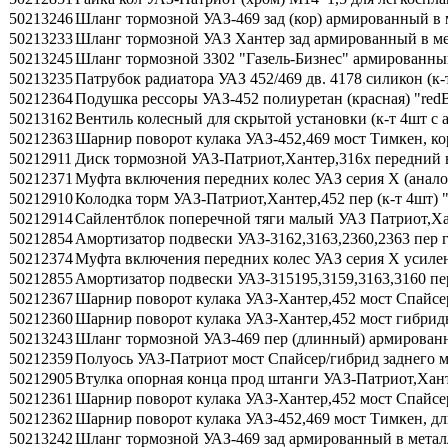
50213246
Шланг тормозной УАЗ-469 зад (кор) армированный в 
50213233
Шланг тормозной УАЗ Хантер зад армированный в ме
50213245
Шланг тормозной 3302 "Газель-Бизнес" армированны
50213235
Патрубок радиатора УАЗ 452/469 дв. 4178 силикон (к
50212364
Подушка рессоры УАЗ-452 полиуретан (красная) "re
50213162
Вентиль колесный для скрытой установки (к-т 4шт с 
50212363
Шарнир поворот кулака УАЗ-452,469 мост Тимкен, ко
50212911
Диск тормозной УАЗ-Патриот,Хантер,316х передний
50212371
Муфта включения передних колес УАЗ серия X (анал
50212910
Колодка торм УАЗ-Патриот,Хантер,452 пер (к-т 4шт)
50212914
Сайлентблок поперечной тяги малый УАЗ Патриот,Хан
50212854
Амортизатор подвески УАЗ-3162,3163,2360,2363 пер г
50212374
Муфта включения передних колес УАЗ серия X усиле
50212855
Амортизатор подвески УАЗ-315195,3159,3163,3160 пер
50212367
Шарнир поворот кулака УАЗ-Хантер,452 мост Спайсер/
50212360
Шарнир поворот кулака УАЗ-Хантер,452 мост гибрид
50213243
Шланг тормозной УАЗ-469 пер (длинный) армированн
50212359
Полуось УАЗ-Патриот мост Спайсер/гибрид заднего м
50212905
Втулка опорная конца прод штанги УАЗ-Патриот,Хант
50212361
Шарнир поворот кулака УАЗ-Хантер,452 мост Спайсе
50212362
Шарнир поворот кулака УАЗ-452,469 мост Тимкен, д
50213242
Шланг тормозной УАЗ-469 зад армированный в метал