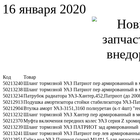
16 января 2020
Код
Товар
50213240
Шланг тормозной УАЗ Патриот пер армированный в м
50213238
Шланг тормозной УАЗ Патриот пер армированный в м
50213234
Патрубок радиатора УАЗ-Хантер,452,Патриот (до 2008г
50212913
Подушка амортизатора стойки стабилизатора УАЗ-Пат
50212904
Втулка аморт УАЗ-3151,3160 полиуретан (к-т 4шт) "r
50213232
Шланг тормозной УАЗ Хантер пер армированный в ме
50212370
Муфта включения передних колес УАЗ серия Z хроми
50213239
Шланг тормозной УАЗ ПАТРИОТ зад армированный в 
50213241
Шланг тормозной УАЗ Патриот пер лев армированный
50212851
Гайка кол УАЗ-Патриот (хром) М14*1,5 для легкоспла