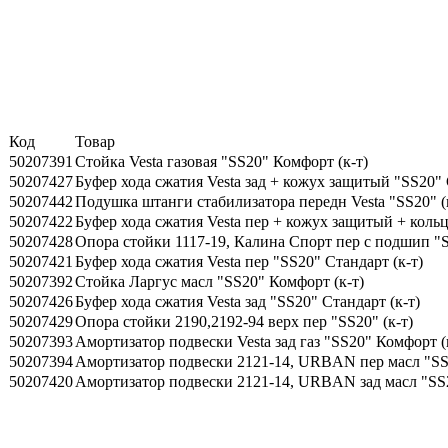
Код
Товар
50207391
Стойка Vesta газовая "SS20" Комфорт (к-т)
50207427
Буфер хода сжатия Vesta зад + кожух защитый "SS20" 
50207442
Подушка штанги стабилизатора передн Vesta "SS20" (
50207422
Буфер хода сжатия Vesta пер + кожух защитый + кольц
50207428
Опора стойки 1117-19, Калина Спорт пер с подшип "S
50207421
Буфер хода сжатия Vesta пер "SS20" Стандарт (к-т)
50207392
Стойка Ларгус масл "SS20" Комфорт (к-т)
50207426
Буфер хода сжатия Vesta зад "SS20" Стандарт (к-т)
50207429
Опора стойки 2190,2192-94 верх пер "SS20" (к-т)
50207393
Амортизатор подвески Vesta зад газ "SS20" Комфорт (
50207394
Амортизатор подвески 2121-14, URBAN пер масл "SS
50207420
Амортизатор подвески 2121-14, URBAN зад масл "SS2