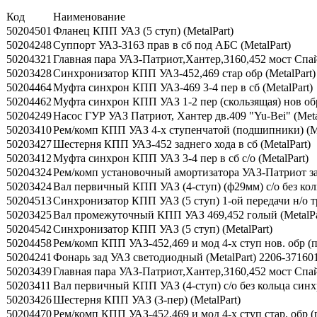
Код
Наименование
50204501
Фланец КПП УАЗ (5 ступ) (MetalPart)
50204248
Суппорт УАЗ-3163 прав в сб под АБС (MetalPart)
50204321
Главная пара УАЗ-Патриот,Хантер,3160,452 мост Спайсе
50203428
Синхронизатор КПП УАЗ-452,469 стар обр (MetalPart)
50204464
Муфта синхрон КПП УАЗ-469 3-4 пер в сб (MetalPart)
50204462
Муфта синхрон КПП УАЗ 1-2 пер (скользящая) нов обр
50204249
Насос ГУР УАЗ Патриот, Хантер дв.409 "Yu-Bei" (Meta
50203410
Рем/комп КПП УАЗ 4-х ступенчатой (подшипники) (Me
50203427
Шестерня КПП УАЗ-452 заднего хода в сб (MetalPart)
50203412
Муфта синхрон КПП УАЗ 3-4 пер в сб с/о (MetalPart)
50204324
Рем/комп установочный амортизатора УАЗ-Патриот зад
50203424
Вал первичный КПП УАЗ (4-ступ) (ф29мм) с/о без коль
50204513
Синхронизатор КПП УАЗ (5 ступ) 1-ой передачи н/о тр
50203425
Вал промежуточный КПП УАЗ 469,452 голый (MetalPa
50204542
Синхронизатор КПП УАЗ (5 ступ) (MetalPart)
50204458
Рем/комп КПП УАЗ-452,469 и мод 4-х ступ нов. обр 
50204241
Фонарь зад УАЗ светодиодный (MetalPart) 2206-37160
50203439
Главная пара УАЗ-Патриот,Хантер,3160,452 мост Спайсе
50203411
Вал первичный КПП УАЗ (4-ступ) с/о без кольца синхро
50203426
Шестерня КПП УАЗ (3-пер) (MetalPart)
50204470
Рем/комп КПП УАЗ-452,469 и мод 4-х ступ стар. обр