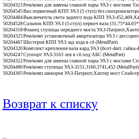
50204323
Рем/комп для замены главной пары УАЗ с мостами Ти
50204545
Вал первичный КПП УАЗ (5 ступ) без синхронизатора 
50204484
Выключатель света заднего хода КПП УАЗ-452,469,Хант
50204528
Сальник КПП УАЗ (5-ступ) первич вала (31,75*44,65*6,
50204318
Фланец ступицы переднего моста УАЗ-Патриот,Хантер,
50204325
Рем/комп установочный амортизатора УАЗ с рессорной
50204467
Шестерня КПП УАЗ зад хода в сб (MetalPart)
50204320
Комплект крепления вала кард.УАЗ (болт-4шт, гайка-4
50204247
Суппорт УАЗ-3163 лев в сб под АБС (MetalPart)
50204322
Рем/комп для замены главной пары УАЗ с мостами Спа
50204480
Рем/комп ступицы УАЗ-3151,3160,3741,452 (MetalPart)
50204305
Рем/комп шкворня УАЗ-Патриот,Хантер мост Спайсер 
Возврат к списку