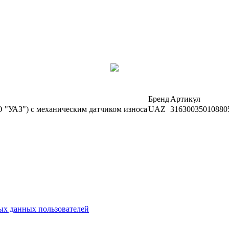
Бренд
Артикул
О "УАЗ") с механическим датчиком износа
UAZ
31630035010880
х данных пользователей