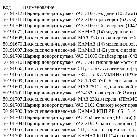
Код
Наименование
50191712
Шарнир поворот кулака УАЗ-3160 лев длин (1022мм
50191711
Шарнир поворот кулака УАЗ-3160 прав корот (627мм
50191708
Шарнир поворот кулака УАЗ-31605 Спайсер лев (10
50191671
Диск сцепления ведомый КАМАЗ (14) модернизирован
50191698
Диск сцепления ведомый МАЗ 238дв с однодисково
50191670
Диск сцепления ведомый КАМАЗ (14) модернизиров
50191697
Диск сцепления ведомый КАМАЗ (142) усил. с двойн
50191709
Шарнир поворот кулака УАЗ-31605 Спайсер прав (6
50191710
Шарнир поворот кулака УАЗ-3741 гибридные мосты 
50191666
Диск сцепления ведомый 511,513 дв. усиленный с ф
50191667
Диск сцепления ведомый 3302 дв. КАММИНЗ (ПРА
50191669
Диск сцепления ведомый ЗИЛ-130,5301 Бычок модерн
50191699
Диск сцепления ведомый МАЗ 7511 с однодисковой
50191701
Шарнир поворот кулака УАЗ-452 прав корот (633мм)
50191707
Диск сцепления ведомый МАЗ 238дв передн (ПРАМО
50191703
Шарнир поворот кулака УАЗ-3162 Спайсер корот пра
50191700
Диск сцепления ведомый КАМАЗ КПП ZF 16S-151 с 
50191702
Шарнир поворот кулака УАЗ-452 лев длин (1013мм)
50191704
Шарнир поворот кулака УАЗ-3162 Спайсер длин лев 
50191665
Диск сцепления ведомый 511,513 дв. с формирован.
50191706
Диск сцепления ведомый КАМАЗ КПП 154 с одноди