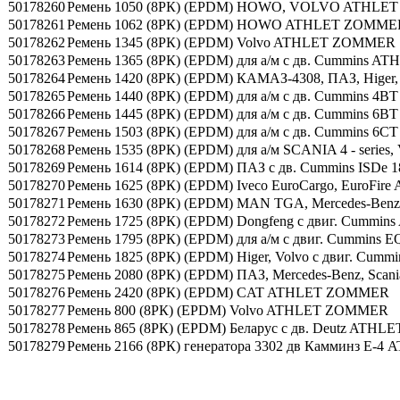
50178260
Ремень 1050 (8РК) (EPDM) HOWO, VOLVO ATHL
50178261
Ремень 1062 (8РК) (EPDM) HOWO ATHLET ZOMME
50178262
Ремень 1345 (8РК) (EPDM) Volvo ATHLET ZOMMER
50178263
Ремень 1365 (8РК) (EPDM) для а/м с дв. Cummins
50178264
Ремень 1420 (8РК) (EPDM) КАМАЗ-4308, ПАЗ, Higer
50178265
Ремень 1440 (8РК) (EPDM) для а/м с дв. Cummins
50178266
Ремень 1445 (8РК) (EPDM) для а/м с дв. Cummins 
50178267
Ремень 1503 (8РК) (EPDM) для а/м с дв. Cummins
50178268
Ремень 1535 (8РК) (EPDM) для а/м SCANIA 4 - seri
50178269
Ремень 1614 (8РК) (EPDM) ПАЗ с дв. Cummins ISDe
50178270
Ремень 1625 (8РК) (EPDM) Iveco EuroCargo, EuroF
50178271
Ремень 1630 (8РК) (EPDM) MAN TGA, Mercedes-Benz 
50178272
Ремень 1725 (8РК) (EPDM) Dongfeng с двиг. Cumm
50178273
Ремень 1795 (8РК) (EPDM) для а/м с двиг. Cummins E
50178274
Ремень 1825 (8РК) (EPDM) Higer, Volvo с двиг. Cu
50178275
Ремень 2080 (8РК) (EPDM) ПАЗ, Mercedes-Benz, Sc
50178276
Ремень 2420 (8РК) (EPDM) CAT ATHLET ZOMMER
50178277
Ремень 800 (8РК) (EPDM) Volvo ATHLET ZOMMER
50178278
Ремень 865 (8РК) (EPDM) Беларус с дв. Deutz AT
50178279
Ремень 2166 (8РК) генератора 3302 дв Камминз Е