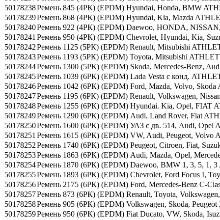
50178238
Ремень 845 (4РК) (EPDM) Hyundai, Honda, BMW 
50178239
Ремень 868 (4РК) (EPDM) Hyundai, Kia, Mazda AT
50178240
Ремень 922 (4РК) (EPDM) Daewoo, HONDA, NISSA
50178241
Ремень 950 (4РК) (EPDM) Chevrolet, Hyundai, Kia,
50178242
Ремень 1125 (5РК) (EPDM) Renault, Mitsubishi AT
50178243
Ремень 1193 (5РК) (EPDM) Toyota, Mitsubishi ATH
50178244
Ремень 1300 (5РК) (EPDM) Skoda, Mercedes-Benz, A
50178245
Ремень 1039 (6РК) (EPDM) Lada Vesta с конд. ATH
50178246
Ремень 1042 (6РК) (EPDM) Ford, Mazda, Volvo, Sk
50178247
Ремень 1195 (6РК) (EPDM) Renault, Volkswagen, N
50178248
Ремень 1255 (6РК) (EPDM) Hyundai. Kia, Opel, FI
50178249
Ремень 1290 (6РК) (EPDM) Audi, Land Rover, Fiat
50178250
Ремень 1600 (6РК) (EPDM) УАЗ с дв. 514, Audi, O
50178251
Ремень 1615 (6РК) (EPDM) VW, Audi, Peugeot, Vo
50178252
Ремень 1740 (6РК) (EPDM) Peugeot, Citroen, Fiat, S
50178253
Ремень 1863 (6РК) (EPDM) Audi, Mazda, Opel, Merc
50178254
Ремень 1870 (6РК) (EPDM) Daewoo, BMW 1, 3, 5, 
50178255
Ремень 1893 (6РК) (EPDM) Chevrolet, Ford Focus I
50178256
Ремень 2175 (6РК) (EPDM) Ford, Mercedes-Benz C-Cl
50178257
Ремень 873 (6РК) (EPDM) Renault, Toyota, Volkswa
50178258
Ремень 905 (6РК) (EPDM) Volkswagen, Skoda, Peug
50178259
Ремень 950 (6РК) (EPDM) Fiat Ducato, VW, Skoda, I