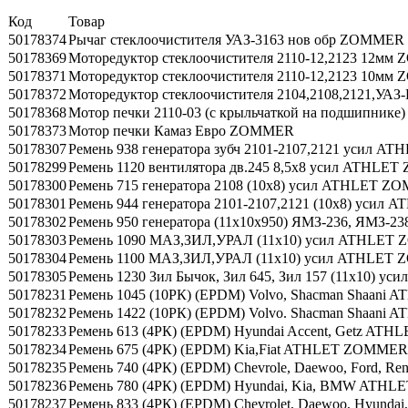
Код
Товар
50178374
Рычаг стеклоочистителя УАЗ-3163 нов обр ZOMMER
50178369
Моторедуктор стеклоочистителя 2110-12,2123 12м
50178371
Моторедуктор стеклоочистителя 2110-12,2123 10м
50178372
Моторедуктор стеклоочистителя 2104,2108,2121,УАЗ
50178368
Мотор печки 2110-03 (с крыльчаткой на подшипник
50178373
Мотор печки Камаз Евро ZOMMER
50178307
Ремень 938 генератора зубч 2101-2107,2121 усил 
50178299
Ремень 1120 вентилятора дв.245 8,5х8 усил ATHL
50178300
Ремень 715 генератора 2108 (10х8) усил ATHLET 
50178301
Ремень 944 генератора 2101-2107,2121 (10х8) уси
50178302
Ремень 950 генератора (11x10x950) ЯМЗ-236, ЯМЗ-
50178303
Ремень 1090 МАЗ,ЗИЛ,УРАЛ (11х10) усил ATHLE
50178304
Ремень 1100 МАЗ,ЗИЛ,УРАЛ (11х10) усил ATHLET
50178305
Ремень 1230 Зил Бычок, Зил 645, Зил 157 (11х10)
50178231
Ремень 1045 (10РК) (EPDM) Volvo, Shacman Shaan
50178232
Ремень 1422 (10РК) (EPDM) Volvo. Shacman Shaan
50178233
Ремень 613 (4РК) (EPDM) Hyundai Accent, Getz A
50178234
Ремень 675 (4РК) (EPDM) Kia,Fiat ATHLET ZOMMER
50178235
Ремень 740 (4РК) (EPDM) Chevrole, Daewoo, Ford,
50178236
Ремень 780 (4РК) (EPDM) Hyundai, Kia, BMW AT
50178237
Ремень 833 (4РК) (EPDM) Chevrolet, Daewoo, Hyund