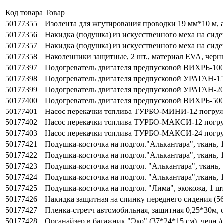
Код товара
Товар
50177355
Изолента для жгутирования проводки 19 мм*10 м, а
50177356
Накидка (подушка) из искусственного меха на сиден
50177357
Накидка (подушка) из искусственного меха на сиде
50177358
Наколенники защитные, 2 шт., материал EVA, черн
50177397
Подогреватель двигателя предпусковой ВИХРЬ-100
50177398
Подогреватель двигателя предпусковой УРАГАН-15
50177399
Подогреватель двигателя предпусковой УРАГАН-20
50177400
Подогреватель двигателя предпусковой ВИХРЬ-500
50177401
Насос перекачки топлива ТУРБО-МИНИ-12 погружн
50177402
Насос перекачки топлива ТУРБО-МАКСИ-12 погруж
50177403
Насос перекачки топлива ТУРБО-МАКСИ-24 погруж
50177421
Подушка-косточка на подгол."Алькантара", ткань, 1
50177422
Подушка-косточка на подгол."Алькантара", ткань, 1
50177423
Подушка-косточка на подгол. "Алькантара", ткань, 
50177424
Подушка-косточка на подгол. "Алькантара",ткань, 1
50177425
Подушка-косточка на подгол. "Лима", экокожа, 1 шт
50177426
Накидка защитная на спинку переднего сидения (5
50177427
Пленка-стретч автомобильная, защитная 0,25*30м, 
50177428
Органайзер в багажник "Эко" (37*24*15 см), черн./