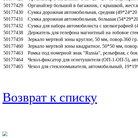
50177429
Органайзер большой в багажник, с крышкой, жест.к
50177430
Сумка дорожная автомобильная, средняя (49*24*20
50177431
Сумка дорожная автомобильная, большая (54*29*20
50177432
Сумка для набора автомобилиста с шелкографией (
50177438
Держатель для телефона магнитный на лобовое сте
50177459
Зеркало мертвой зоны круглое, 50 мм, повор.360 гр
50177460
Зеркало мертвой зоны квадратное, 50*50 мм, повор.
50177463
Рамка под номерной знак "Russia", рельефная, с бо
50177464
Чехол-фиксатор для огнетушителя (ОП-1-ОП-5), ав
50177465
Чехол для стеклоомывателя, автомобильный, 19*19
Возврат к списку