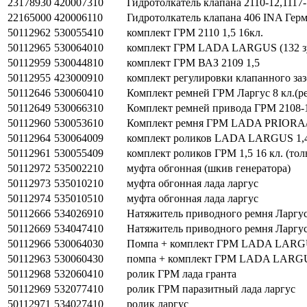
23178930
420007310
Гидротолкатель клапана 2110-12,1117-1
22165000
420006110
Гидротолкатель клапана 406 INA Герм
50112962
530055410
комплект ГРМ 2110 1,5 16кл.
50112965
530064010
комплект ГРМ LADA LARGUS (132 зу
50112959
530044810
комплект ГРМ ВАЗ 2109 1,5
50112955
423000910
комплект регулировки клапанного з
50112646
530060410
Комплект ремней ГРМ Ларгус 8 кл.(р
50112649
530066310
Комплект ремней привода ГРМ 2108-15
50112960
530053610
Комплект ремня ГРМ LADA PRIORA/
50112964
530064009
комплект роликов LADA LARGUS 1,
50112961
530055409
комплект роликов ГРМ 1,5 16 кл. (тол
50112972
535002210
муфта обгонная (шкив генератора)
50112973
535010210
муфта обгонная лада ларгус
50112974
535010510
муфта обгонная лада ларгус
50112666
534026910
Натяжитель приводного ремня Ларгус 
50112669
534047410
Натяжитель приводного ремня Ларгус (
50112966
530064030
Помпа + комплект ГРМ LADA LARGUS
50112963
530060430
помпа + комплект ГРМ LADA LARGUS
50112968
532060410
ролик ГРМ лада гранта
50112969
532077410
ролик ГРМ паразитный лада ларгус
50112971
534027410
ролик ларгус