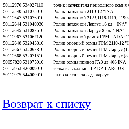
50112970
534027110
ролик натяжителя приводного ремня л
50112540
531075010
Ролик натяжной 2110-12 "INA"
50112647
531076010
Ролик натяжной 2123,1118-1119, 2190
50112644
531040930
Ролик натяжной Ларгус 16 кл. "INA"
50112645
531087610
Ролик натяжной Ларгус 8 кл. "INA"
50112967
531067120
Ролик натяжной ремня ГРМ LADA: 11
50112648
532043810
Ролик опорный ремня ГРМ 2110-12 "
50112667
532067810
Ролик опорный ремня ГРМ Ларгус (16 
50112668
532071510
Ролик опорный ремня ГРМ Ларгус (8 кл
50057820
531075910
Ролик ремня привод ГАЗ дв.406 INA
50112953
420009910
толкатель клапана LADA LARGUS
50112975
544009010
шкив коленвала лада ларгус
Возврат к списку