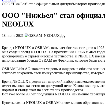
ООО "НижБел" стал официальным дистрибьютором произво
ООО "НижБел" стал официал
NEOLUX
18 июня 2021
Бренды NEOLUX и OSRAM связывает богатая история: в 1923 го
был создан бренд NEOLUX. На протяжении 1930-х и 40-х год
договорились о стратегическом партнерстве, и NEOLUX нача
использование бренда OSRAM во Франции, которые были поте
OSRAM Licht AG является мировым лидером в области оптиче
секторах сохранять свои конкурентные преимущества, которые 
Бренд NEOLUX предлагает широкий выбор высококачественных 
имеет высокое качество по доступной цене. Компания стремит
нормам и стандартам на всех этапах производства.
Вот уже более 90 лет продукция NEOLUX неизменно характери
Купить лампы NEOLUX и OSRAM оптом можно обратившись к