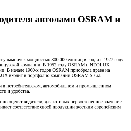
одителя автоламп OSRAM и
ву лампочек мощностью 800 000 единиц в год, и в 1927 году
французской компании. В 1952 году OSRAM и NEOLUX
. В начале 1960-х годов OSRAM приобрела права на
UX входит в портфолио компании OSRAM S.а.r.l.
ам в потребительском, автомобильном и промышленном
ти и удобства.
но оценят водители, для которых первостепенное значение
еживает соответствие своей продукции жестким европейским