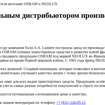
дителя автоламп OSRAM и NEOLUX
ьным дистрибьютором произв
ду компания Swiss S.A. Lumiere построила завод по производст
ов OSRAM Germany инвестировала средства в развитие новой 
ла продавать продукцию OSRAM под маркой NEOLUX во Франции
ряны во время Первой мировой войны. С 1965 года бренд NEOL
ских решений. Создавая инновации, которые позволяют клиент
значительно улучшают качество жизни с точки зрения безопаснос
ламп для всех видов транспортных средств. Продукцию особен
ся учесть самые разные потребности покупателей и строго отсл
зуется оптимальным соотношением цены и качества.
 нашим менеджерам по телефону
+7 (831) 220-05-12