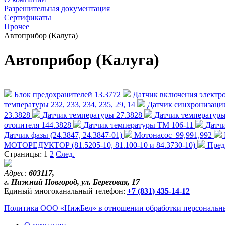
Разрешительная документация
Сертификаты
Прочее
Автоприбор (Калуга)
Автоприбор (Калуга)
Блок предохранителей 13.3772
Датчик включения электро
температуры 232, 233, 234, 235, 29, 14
Датчик синхронизации
23.3828
Датчик температуры 27.3828
Датчик температуры
отопителя 144.3828
Датчик температуры ТМ 106-11
Датч
Датчик фазы (24.3847, 24.3847-01)
Мотонасос_99,991,992
МОТОРЕДУКТОР (81.5205-10, 81.100-10 и 84.3730-10)
Пред
Страницы:
1
2
След.
Адрес:
603117,
г. Нижний Новгород, ул. Береговая, 17
Единый многоканальный телефон:
+7 (831) 435-14-12
Политика ООО «НижБел» в отношении обработки персональны