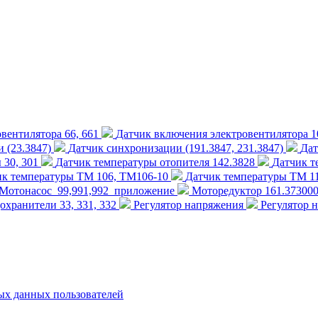
вентилятора 66, 661
Датчик включения электровентилятора 1
 (23.3847)
Датчик синхронизации (191.3847, 231.3847)
Дат
 30, 301
Датчик температуры отопителя 142.3828
Датчик т
ик температуры ТМ 106, ТМ106-10
Датчик температуры ТМ 1
Мотонасос_99,991,992_приложение
Моторедуктор 161.37300
охранители 33, 331, 332
Регулятор напряжения
Регулятор 
х данных пользователей